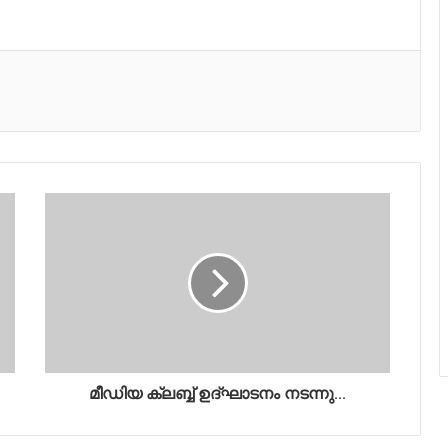
മീഡിയ ക്ലബ്ബ് ഉദ്‌ഘാടനം നടന്നു...