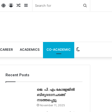
k
ube
nstagram
Website
Log
Random
Sidebar
Search
In
Article
for
Switch
CAREER
ACADEMICS
CO-ACADEMIC
skin
Recent Posts
ജെ. പി. എം കോളേജിൽ
ബിരുദദാനചടങ്ങ്
നടത്തപ്പെട്ടു.
November 11, 2025