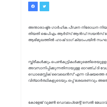
Facebook
Twitter
അന്താരാഷ്ട്ര ഗാർഹിക പീഢന നിരോധന നിയമവ
തിയതി ജെപിഎം ആർട്‌സ് ആൻഡ് സയൻസ് കോള
ആഭിമുഖത്തിൽ ഹാഷ് ടാഗ് ക്യാംപയിൻ സംഘടിപ്
സ്ത്രീകൾക്കും പെൺകുട്ടികൾക്കുമെതിരെയുള
അവസാനിപ്പിക്കുന്നതിനായുള്ള ഓറഞ്ച് ദി വ
ഡൊമെസ്റ്റിക് വൈലെൻസ്”എന്ന വിഷയത്തെ
വിദ്യാർത്ഥികളുടെയും ഒപ്പ് ശേഖരണവും അതേ ത
കോളേജ്‌ വുമൺ ഡെവലപ്‌മെന്റ് സെൽ മേധാവി 