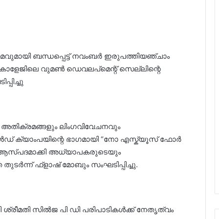
ുമായി ബന്ധപ്പെട്ട് നവംബർ ഇരുപത്തിയഞ്ചാം
േജിലെ വുമൺ ഡെവലപ്‌മെന്റ് സെല്ലിന്റെ
പിച്ചു
ള അതിക്രമങ്ങളും ലിംഗവിവേചനവും
േൾഡ് ക്യാംപയിന്റെ ഭാഗമായി “നോ എസ്ക്യൂസ്‌ ഫോർ
 ആസ്പദമാക്കി അധ്യാപകരുടെയും
ുടർന്ന് ഫ്ളാഷ് മോബും സംഘടിപ്പിച്ചു.
ശ്രീമതി സിൽജ പി ഡി പരിപാടികൾക്ക് നേതൃത്വം