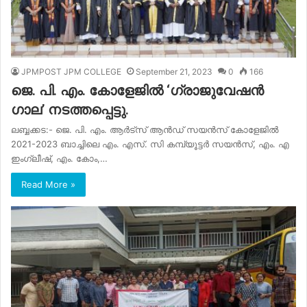
JPMPOST JPM COLLEGE
September 21, 2023
0
166
ജെ. പി. എം. കോളേജിൽ ‘ഗ്രാജുവേഷൻ
ഗാല’ നടത്തപ്പെട്ടു.
ലബ്ബക്കട:- ജെ. പി. എം. ആർട്സ് ആൻഡ് സയൻസ് കോളേജിൽ
2021-2023 ബാച്ചിലെ എം. എസ്. സി കമ്പ്യൂട്ടർ സയൻസ്, എം. എ
ഇംഗ്ലീഷ്, എം. കോം,…
Read More »