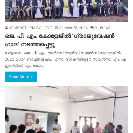
JPMPOST JPM COLLEGE
October 25, 2024
0
143
ജെ. പി. എം. കോളേജിൽ ‘ഗ്രാജുവേഷൻ
ഗാല’ നടത്തപ്പെട്ടു.
ലബ്ബക്കട:- ജെ. പി. എം. ആർട്സ് ആൻഡ് സയൻസ് കോളേജിൽ
2022-2024 ബാച്ചിലെ എം. എസ്. സി കമ്പ്യൂട്ടർ സയൻസ്, എം. എ
ഇംഗ്ലീഷ്, എം. കോം,…
Read More »