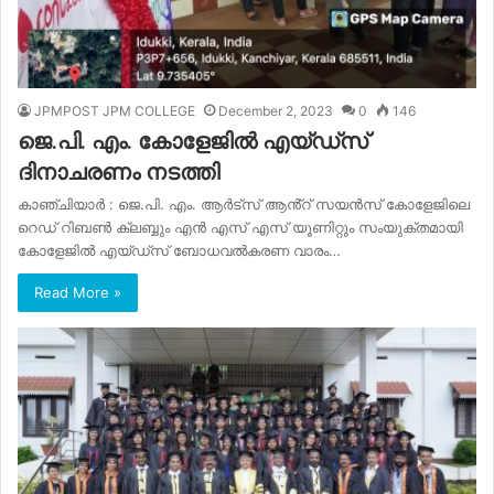
JPMPOST JPM COLLEGE
December 2, 2023
0
146
ജെ.പി. എം. കോളേജിൽ എയ്ഡ്സ്
ദിനാചരണം നടത്തി
കാഞ്ചിയാർ : ജെ.പി. എം. ആർട്സ് ആൻ്റ് സയൻസ് കോളേജിലെ
റെഡ് റിബൺ ക്ലബ്ബും എൻ എസ് എസ് യൂണിറ്റും സംയുക്തമായി
കോളേജിൽ എയ്ഡ്സ് ബോധവൽകരണ വാരം…
Read More »