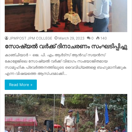
JPMPOST JPM COLLEGE
March 29, 2023
0
140
സോഷ്യൽ വർക്ക് ദിനാചരണം സംഘടിപ്പിച്ചു
കാഞ്ചിയാർ – ജെ. പി. എം ആർട്സ് ആൻഡ് സയൻസ്
കോളേജിലെ സോഷ്യൽ വർക്ക് വിഭാഗം സംയോജിതമായ
സാമൂഹിക പ്രവർത്തനത്തിലൂടെ വൈവിധ്യങ്ങളെ ബഹുമാനിക്കുക
എന്ന വിഷയത്തെ ആസ്പദമാക്കി…
Read More »