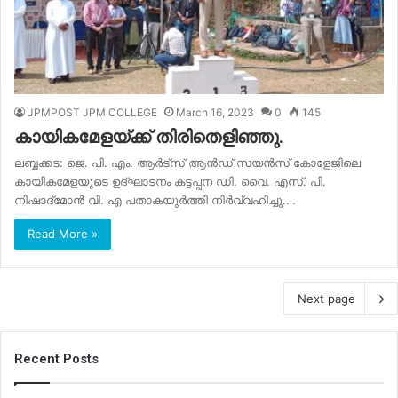
JPMPOST JPM COLLEGE
March 16, 2023
0
145
കായികമേളയ്ക്ക് തിരിതെളിഞ്ഞു.
ലബ്ബക്കട: ജെ. പി. എം. ആർട്സ് ആൻഡ് സയൻസ് കോളേജിലെ
കായികമേളയുടെ ഉദ്ഘാടനം കട്ടപ്പന ഡി. വൈ. എസ്. പി.
നിഷാദ്മോൻ വി. എ പതാകയുർത്തി നിർവ്വഹിച്ചു.…
Read More »
Next page
Recent Posts