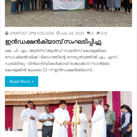
JPMPOST JPM COLLEGE
July 24, 2023
0
312
ഇൻഡക്ഷൻക്യാമ്പ് സംഘടിപ്പിച്ചു.
ജെ. പി. എം. ആർട്സ് ആൻഡ് സയൻസ് കോളേജിലെ
സോഷ്യൽവർക്ക്‌ വിഭാഗത്തിന്റെ നേതൃത്വത്തിൽ എം. എസ്.
ഡബ്ലിയു. വിദ്യാർത്ഥികൾക്കായ് രാജാക്കാട് സാൻജോ
കോളേജിൽ ജൂലൈ 22-ന് ഇൻഡക്ഷൻക്യാമ്പ്…
Read More »