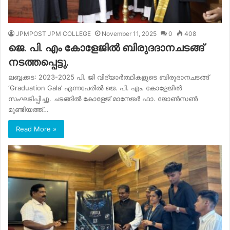
JPMPOST JPM COLLEGE
November 11, 2025
0
408
ജെ. പി. എം കോളേജിൽ ബിരുദദാനചടങ്ങ്
നടത്തപ്പെട്ടു.
ലബ്ബക്കട: 2023-2025 പി. ജി വിദ്യാർത്ഥികളുടെ ബിരുദാനചടങ്ങ്
‘Graduation Gala’ എന്നപേരിൽ ജെ. പി. എം. കോളേജിൽ
സംഘടിപ്പിച്ചു. ചടങ്ങിൽ കോളേജ് മാനേജർ ഫാ. ജോൺസൺ
മുണ്ടിയത്ത്…
Read More »