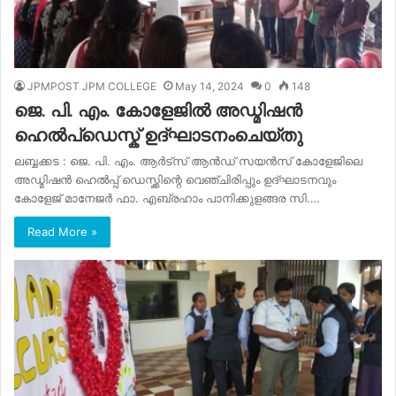
JPMPOST JPM COLLEGE
May 14, 2024
0
148
ജെ. പി. എം. കോളേജിൽ അഡ്മിഷൻ
ഹെൽപ്ഡെസ്ക് ഉദ്ഘാടനംചെയ്തു
ലബ്ബക്കട : ജെ. പി. എം. ആർട്സ് ആൻഡ് സയൻസ് കോളേജിലെ
അഡ്മിഷൻ ഹെൽപ്പ് ഡെസ്ക്കിന്റെ വെഞ്ചിരിപ്പും ഉദ്ഘാടനവും
കോളേജ് മാനേജർ ഫാ. എബ്രഹാം പാനിക്കുളങ്ങര സി.…
Read More »