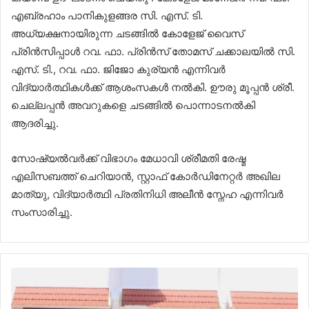
എബ്രഹാം പാനികുളങ്ങര സി. എസ്. ടി.
അധ്യക്ഷനായിരുന്ന ചടങ്ങിൽ കോളേജ് വൈസ്
പ്രിൻസിപ്പാൾ റവ. ഫാ. പ്രിൻസ് തോമസ് ചക്കാലയിൽ സി.
എസ്. ടി., റവ. ഫാ. ജിജോ കുര്യൻ എന്നിവർ
വിദ്യാർത്ഥികൾക്ക് ആശംസകൾ നൽകി. ഊരു മൂപ്പൻ ശ്രീ.
ചെല്ലപ്പൻ അവറുകളെ ചടങ്ങിൽ പൊന്നാടനൽകി
ആദരിച്ചു.
സോഷ്യൽവർക്ക്‌ വിഭാഗം മേധാവി ശ്രീമതി രേഷ്മ
എലിസബത്ത് ചെറിയാൻ, സ്റ്റാഫ് കോർഡിനേറ്റർ അഖില
മാത്യു, വിദ്യാർത്ഥി പ്രതിനിധി അലീൻ സ്നേഹ എന്നിവർ
സംസാരിച്ചു.