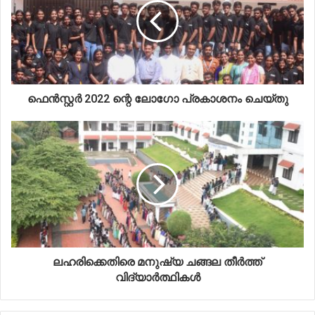
ഫെൻസ്റ്റർ 2022 ന്റെ ലോഗോ പ്രകാശനം ചെയ്തു
ലഹരിക്കെതിരെ മനുഷ്യ ചങ്ങല തീർത്ത്
വിദ്യാർത്ഥികൾ