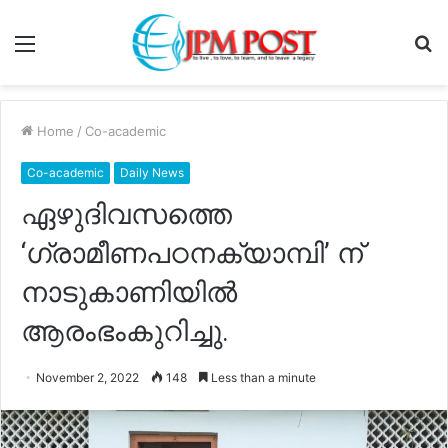
Menu
S
fo
Home
/
Co-academic
Co-academic
Daily News
ഏഴുദിവസത്തെ
‘ഗ്രാമീണപഠനക്യാമ്പി’ ന്
നാടുകാണിയിൽ
ആരംഭംകുറിച്ചു.
November 2, 2022
148
Less than a minute