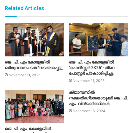
Related Articles
ജെ. പി. എം കോളേജിൽ
ജെ. പി. എം കോളേജിൽ
ബിരുദദാനചടങ്ങ് നടത്തപ്പെട്ടു.
‘ഫെൻസ്റ്റർ 2K25’ -ൻ്റെ
പോസ്റ്റർ പ്രകാശിപ്പിച്ചു.
November 11, 2025
November 11, 2025
ക്യാമ്പസിൽ
നക്ഷത്രഗ്രാമൊരുക്കി ജെ. പി.
എം. വിദ്യാർത്ഥികൾ.
December 16, 2024
ജെ. പി. എം. കോളേജിൽ